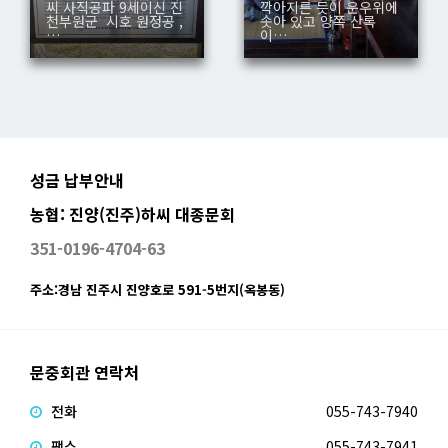
씨 사직공파 9세이신 진
깍아지른 듯이 운우위에
천부원군 시호 원정공 ,
솟아 있고 양쪽 산록
…
이…
성금 납부안내
농협: 진양(진주)하씨 대종문회
351-0196-4704-63
주소:경남 진주시 진양호로 591-5번지(옥봉동)
문중회관 연락처
전화
055-743-7940
팩스
055-743-7941