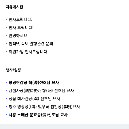
자유게시판
인사드립니다.
인사 드립니다!
안녕하세요!
인터넷 족보 발행관련 문의
회원가입 인사드립니다.
행사/일정
창녕현감공 척(滌)선조님 묘사
관찰사공(觀察使公 형(泂) 선조님 묘사
정읍 대사간공(潔) 선조님 묘사
청주 영상공((溥) 및우록 참판공(孝明)묘사
시흥 소래산 문효공(演)선조님 묘사