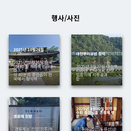
행사/사진
2025년 10월26일
대전뿌리공원 참석
2025년10월26일 전국
이사회를 개최하였습니
2025년 9월27일 대전뿌
다.
리공원 전국성씨 참석
약 40분의 종인들이 전
입장식에 시랑공과
국에서 참석하…
합…
2025년 8월30일 의령 화
수회 종친님들 경류제 방
경류제 현판
문
경류제는 진양(진주)하
진주의 진산(두류산)은